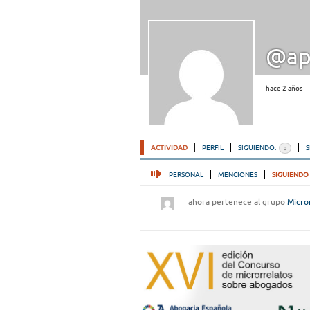
@ap
hace 2 años
ACTIVIDAD
PERFIL
SIGUIENDO:
0
PERSONAL
MENCIONES
SIGUIENDO
ahora pertenece al grupo
Micro