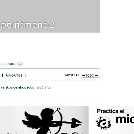
pointment-2
SEGUIDORES
0
FAVORITOS
MOSTRAR:
rrelatos de abogados
hace 2 años