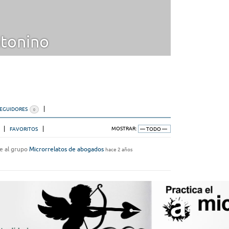
tonino
SEGUIDORES
0
FAVORITOS
MOSTRAR:
e al grupo
Microrrelatos de abogados
hace 2 años