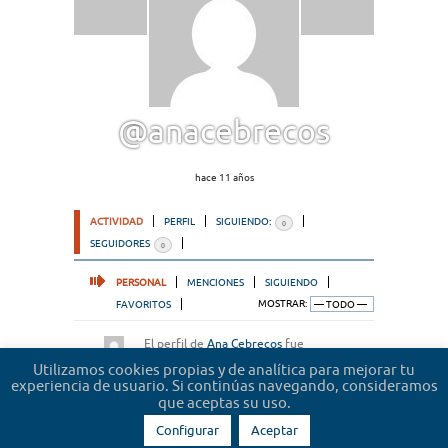
@anacebrecos
hace 11 años
ACTIVIDAD
PERFIL
SIGUIENDO:
0
SEGUIDORES
0
PERSONAL
MENCIONES
SIGUIENDO
FAVORITOS
MOSTRAR:
El perfil de
Ana Cebrecos
fue
actualizado
hace 11 años
Utilizamos cookies propias y de analítica para mejorar tu
experiencia de usuario. Si continúas navegando, consideramos
que aceptas su uso.
Configurar
Aceptar