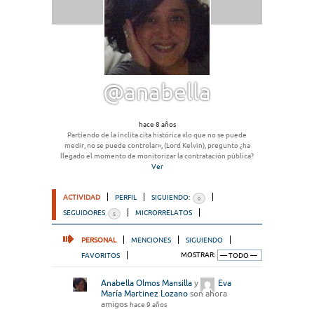
@anabella
hace 8 años
Partiendo de la ínclita cita histórica «lo que no se puede
medir, no se puede controlar», (Lord Kelvin), pregunto ¿ha
llegado el momento de monitorizar la contratación pública?
Ver
ACTIVIDAD
PERFIL
SIGUIENDO:
0
SEGUIDORES
MICRORRELATOS
5
PERSONAL
MENCIONES
SIGUIENDO
FAVORITOS
MOSTRAR:
Anabella Olmos Mansilla
y
Eva
María Martinez Lozano
son ahora
amigos
hace 9 años