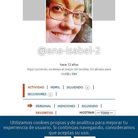
@ana-isabel-2
hace 12 años
Aquí currando, os deseo el mejor de los días. Un abrazo para
tod@s,
Ver
ACTIVIDAD
PERFIL
SIGUIENDO:
9
SEGUIDORES
2
PERSONAL
MENCIONES
SIGUIENDO
FAVORITOS
MOSTRAR:
Utilizamos cookies propias y de analítica para mejorar tu
Lo sentimos, no hemos encontrado actividad. Por
experiencia de usuario. Si continúas navegando, consideramos
favor, prueba un filtro diferente.
que aceptas su uso.