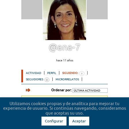
@ana-7
hace 11 años
ACTIVIDAD
PERFIL
SIGUIENDO:
0
SEGUIDORES
MICRORRELATOS
0
Ordenar por:
Lo sentimos, no hemos encontrado usuarios.
Utilizamos cookies propias y de analítica para mejorar tu
experiencia de usuario. Si continúas navegando, consideramos
que aceptas su uso.
Configurar
Aceptar