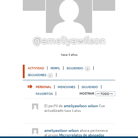
@ameliyawilson
hace 3 años
ACTIVIDAD
PERFIL
SIGUIENDO:
0
SEGUIDORES
0
PERSONAL
MENCIONES
SIGUIENDO
FAVORITOS
MOSTRAR:
El perfil de
ameliyawilson wilson
fue
actualizado
hace 3 años
ameliyawilson wilson
ahora pertenece
al grupo
Microrrelatos de abogados