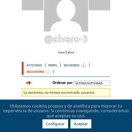
@alvaro-3
hace 2 años
ACTIVIDAD
PERFIL
SIGUIENDO:
0
SEGUIDORES
0
Ordenar por:
Lo sentimos, no hemos encontrado usuarios.
Utilizamos cookies propias y de analítica para mejorar tu
experiencia de usuario. Si continúas navegando, consideramos
que aceptas su uso.
Configurar
Aceptar