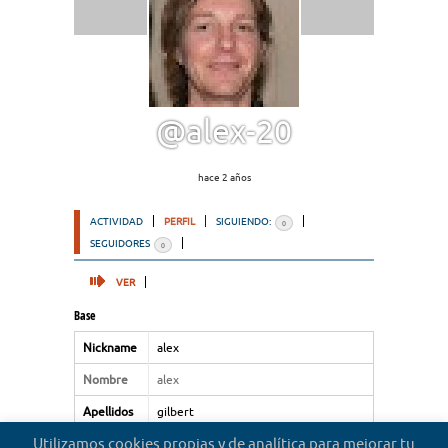
@alex-20
hace 2 años
ACTIVIDAD
PERFIL
SIGUIENDO:
0
SEGUIDORES
0
VER
Base
Nickname
alex
Nombre
alex
Apellidos
gilbert
Utilizamos cookies propias y de analítica para mejorar tu
Tipo de