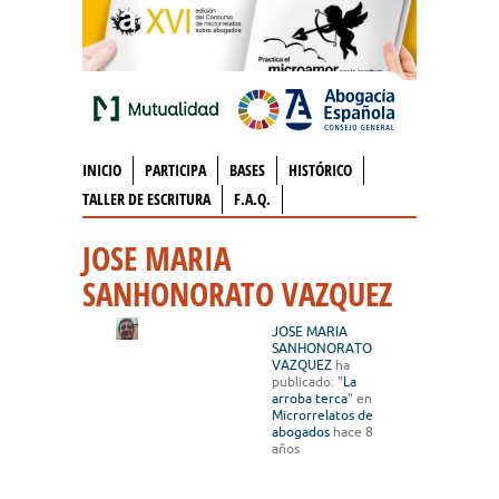
INICIO
PARTICIPA
BASES
HISTÓRICO
TALLER DE ESCRITURA
F.A.Q.
JOSE MARIA
SANHONORATO VAZQUEZ
JOSE MARIA
SANHONORATO
VAZQUEZ
ha
publicado: "
La
arroba terca
" en
Microrrelatos de
abogados
hace 8
años