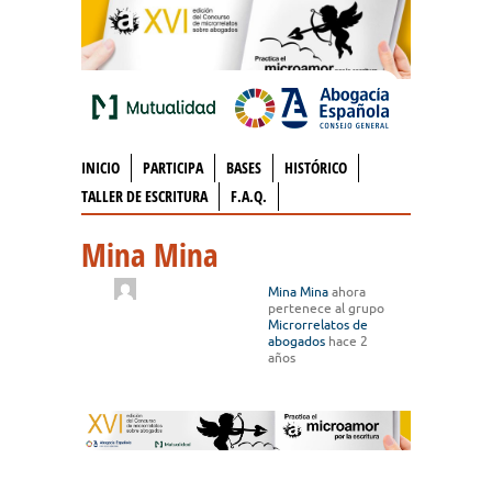
INICIO
PARTICIPA
BASES
HISTÓRICO
TALLER DE ESCRITURA
F.A.Q.
Mina Mina
Mina Mina
ahora
pertenece al grupo
Microrrelatos de
abogados
hace 2
años