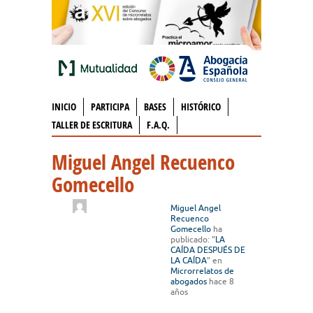
INICIO
PARTICIPA
BASES
HISTÓRICO
TALLER DE ESCRITURA
F.A.Q.
Miguel Angel Recuenco
Gomecello
Miguel Angel
Recuenco
Gomecello
ha
publicado: "
LA
CAÍDA DESPUÉS DE
LA CAÍDA
" en
Microrrelatos de
abogados
hace 8
años