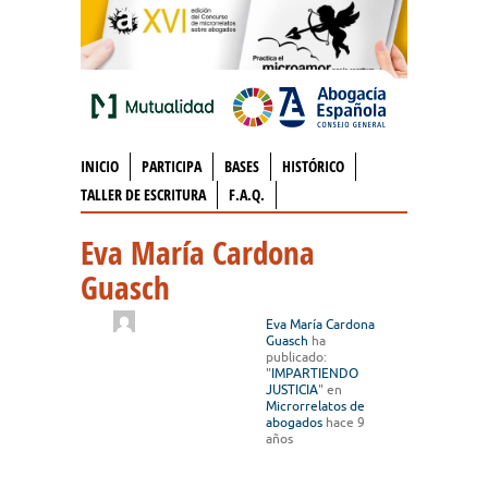
INICIO
PARTICIPA
BASES
HISTÓRICO
TALLER DE ESCRITURA
F.A.Q.
Eva María Cardona
Guasch
Eva María Cardona
Guasch
ha
publicado:
"
IMPARTIENDO
JUSTICIA
" en
Microrrelatos de
abogados
hace 9
años