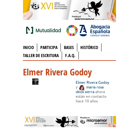
INICIO
PARTICIPA
BASES
HISTÓRICO
TALLER DE ESCRITURA
F.A.Q.
Elmer Rivera Godoy
Elmer Rivera Godoy
y
maria rosa
deza sierra
ahora
están en contacto
hace 10 años