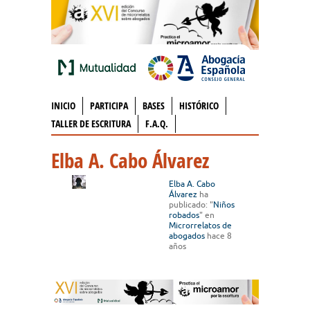
INICIO
PARTICIPA
BASES
HISTÓRICO
TALLER DE ESCRITURA
F.A.Q.
Elba A. Cabo Álvarez
Elba A. Cabo
Álvarez
ha
publicado: "
Niños
robados
" en
Microrrelatos de
abogados
hace 8
años