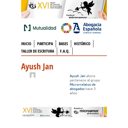
INICIO
PARTICIPA
BASES
HISTÓRICO
TALLER DE ESCRITURA
F.A.Q.
Ayush Jan
Ayush Jan
ahora
pertenece al grupo
Microrrelatos de
abogados
hace 3
años