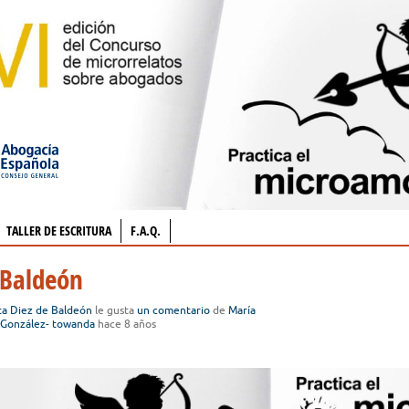
TALLER DE ESCRITURA
F.A.Q.
 Baldeón
ta Diez de Baldeón
le gusta
un comentario
de
María
 González- towanda
hace 8 años