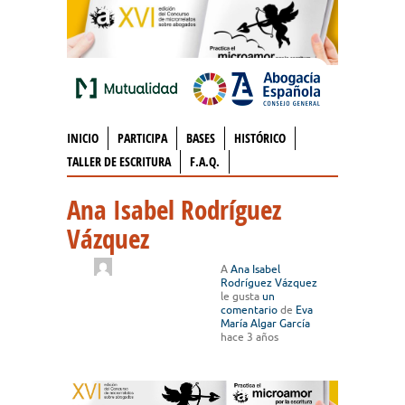
INICIO
PARTICIPA
BASES
HISTÓRICO
TALLER DE ESCRITURA
F.A.Q.
Ana Isabel Rodríguez
Vázquez
A
Ana Isabel
Rodríguez Vázquez
le gusta
un
comentario
de
Eva
María Algar García
hace 3 años