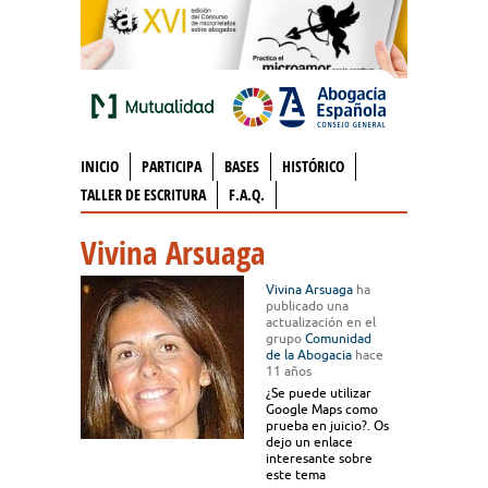
INICIO
PARTICIPA
BASES
HISTÓRICO
TALLER DE ESCRITURA
F.A.Q.
Vivina Arsuaga
Vivina Arsuaga
ha
publicado una
actualización en el
grupo
Comunidad
de la Abogacia
hace
11 años
¿Se puede utilizar
Google Maps como
prueba en juicio?. Os
dejo un enlace
interesante sobre
este tema