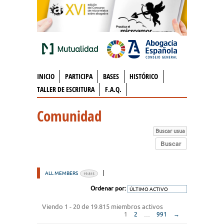
INICIO
PARTICIPA
BASES
HISTÓRICO
TALLER DE ESCRITURA
F.A.Q.
Comunidad
ALL MEMBERS
19.815
Ordenar por:
Viendo 1 - 20 de 19.815 miembros activos
1
2
…
991
→